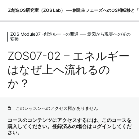
Z創造OS研究室（ZOS Lab） ──創造主フェーズへのOS相転移
ZOS Module07 -創造ルートの開通 ── 意図から現実への光の
ZOS Module00 -創造主マニュアル
変換
（世界観の土台）
ZOS07-02 – エネルギー
6レッスン
ZOS Module01 -MeOSの構造理解（恐
はなぜ上へ流れるの
れOSの内部）
6レッスン
か？
ZOS Module02 -I OSの構造理解（観照
OSの起動）
5レッスン
ZOS Module03 -ZOSの構造理解（創
このレッスンへのアクセス権がありません
造主OSの真実）
コースのコンテンツにアクセスするには、このコースを
6レッスン
購入してください。登録済みの場合はログインしてくだ
ZOS Module04 -PRU（物理レンダリ
さい。