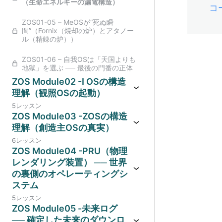
（生命エネルギーの漏電構造）
コ
ZOS01-05 – MeOSが“死ぬ瞬
間”（Fornix（焼却の炉）とアタノー
ル（精錬の炉））
ZOS01-06 – 自我OSは「天国よりも
地獄」を選ぶ ── 最後の門番の正体
ZOS Module02 -I OSの構造
理解（観照OSの起動）
5レッスン
ZOS Module03 -ZOSの構造
理解（創造主OSの真実）
6レッスン
ZOS Module04 -PRU（物理
レンダリング装置） ── 世界
の裏側のオペレーティングシ
ステム
5レッスン
ZOS Module05 -未来ログ
── 確定した未来のダウンロ