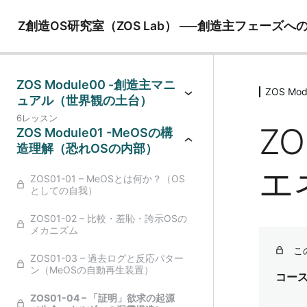
Z創造OS研究室（ZOS Lab） ──創造主フェー
ZOS Module00 -創造主マニ
ZOS M
ュアル（世界観の土台）
6レッスン
Z
ZOS Module01 -MeOSの構
造理解（恐れOSの内部）
エ
ZOS01-01 – MeOSとは何か？（OS
としての自我）
ZOS01-02 – 比較・羞恥・誇示OSの
メカニズム
こ
ZOS01-03 – 過去ログと反応パター
ン（MeOSの自動再生装置）
コー
ZOS01-04 – 「証明」欲求の起源