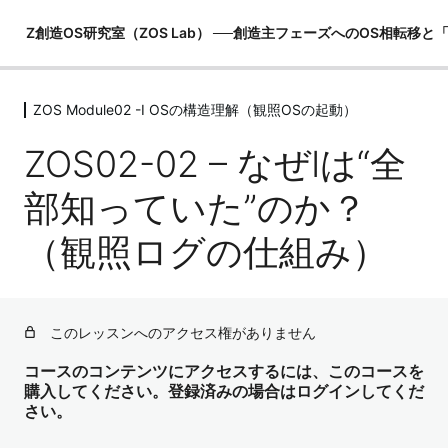
Z創造OS研究室（ZOS Lab） ──創造主フェーズへのOS相転移
ZOS Module02 -I OSの構造理解（観照OSの起動）
ZOS Module00 -創造主マニュアル
（世界観の土台）
ZOS02-02 – なぜIは“全
6レッスン
ZOS Module01 -MeOSの構造理解（恐
部知っていた”のか？
れOSの内部）
（観照ログの仕組み）
6レッスン
ZOS Module02 -I OSの構造理解（観照
OSの起動）
このレッスンへのアクセス権がありません
ZOS02-01 – OSとは何か？（観照OSの正体）
コースのコンテンツにアクセスするには、このコースを
ZOS02-02 – なぜIは“全部知っていた”のか？（観照ログの
購入してください。登録済みの場合はログインしてくだ
仕組み）
さい。
ZOS02-03 – Iの視点と身体感覚（後方視点・空間視点）