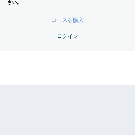
ング装置） ── 世界の裏側のオペレー
さい。
ティングシステム
5レッスン
コースを購入
ZOS Module05 -未来ログ ── 確定し
た未来のダウンロード
ログイン
5レッスン
ZOS Module06 -生命エネルギーのニ
ュートラル化
5レッスン
ZOS Module07 -創造ルートの開通 ──
意図から現実への光の変換
5レッスン
ZOS Module08 -ZOSの“自動運転フェ
ーズ”（Runtime）
ZOS08-01 – 環境が先に動く ── ZOSの「自動補正」シス
テム