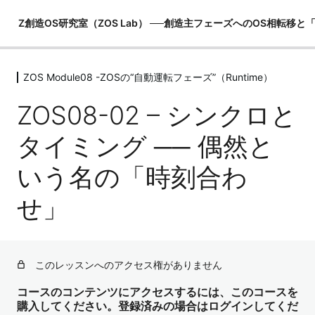
Z創造OS研究室（ZOS Lab） ──創造主フェーズへのOS相転移
ZOS Module08 -ZOSの“自動運転フェーズ”（Runtime）
ZOS Module00 -創造主マニュアル
（世界観の土台）
ZOS08-02 – シンクロと
6レッスン
ZOS Module01 -MeOSの構造理解（恐
タイミング ── 偶然と
れOSの内部）
いう名の「時刻合わ
6レッスン
ZOS Module02 -I OSの構造理解（観照
せ」
OSの起動）
5レッスン
ZOS Module03 -ZOSの構造理解（創
造主OSの真実）
このレッスンへのアクセス権がありません
6レッスン
コースのコンテンツにアクセスするには、このコースを
ZOS Module04 -PRU（物理レンダリ
購入してください。登録済みの場合はログインしてくだ