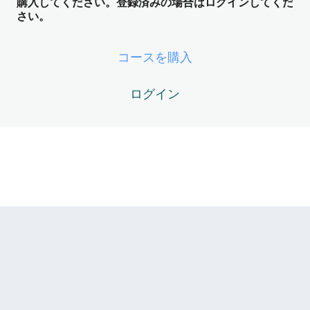
ング装置） ── 世界の裏側のオペレー
購入してください。登録済みの場合はログインしてくだ
さい。
ティングシステム
ZOS04-01 – PRUとは何か？ ── 宇宙の「GPU（外界描画
コースを購入
エンジン）」
ログイン
ZOS04-02 – “現実が生まれる”レンダリング構造（現在の
仮説）
ZOS04-03 – 観測問題から見えるPRU
ZOS04-04 – PRUの「自動補正」とシンクロニシティの正
体
ZOS04-05 – 「Now Loading…」とPRU同期中の過ごし方
ZOS Module05 -未来ログ ── 確定し
た未来のダウンロード
5レッスン
ZOS Module06 -生命エネルギーのニ
ュートラル化