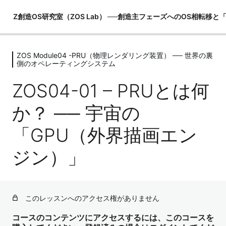
Z創造OS研究室（ZOS Lab） ──創造主フェーズへのOS相転移
ZOS Module04 -PRU（物理レンダリング装置） ── 世界の裏
ZOS Module00 -創造主マニュアル
側のオペレーティングシステム
（世界観の土台）
ZOS04-01 – PRUとは何
6レッスン
ZOS Module01 -MeOSの構造理解（恐
か？ ── 宇宙の
れOSの内部）
6レッスン
「GPU（外界描画エン
ZOS Module02 -I OSの構造理解（観照
OSの起動）
ジン）」
5レッスン
ZOS Module03 -ZOSの構造理解（創
造主OSの真実）
このレッスンへのアクセス権がありません
6レッスン
ZOS Module04 -PRU（物理レンダリ
コースのコンテンツにアクセスするには、このコースを