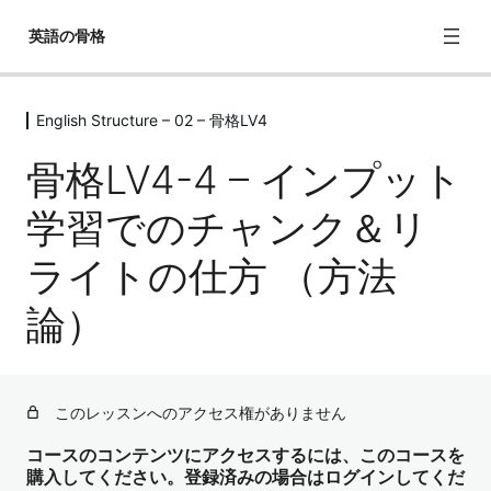
英語の骨格
English Structure – 02 – 骨格LV4
English Structure – 02 – 骨格LV1
6レッスン
骨格LV4-4 – インプット
English Structure – 02 – 骨格LV2
8レッスン
学習でのチャンク＆リ
English Structure – 02 – 骨格LV3
ライトの仕方 （方法
10レッスン
English Structure – 02 – 骨格LV4
論）
骨格LV4-1 – 超よく使うチャンク（意見・思考・感情フィ
ルタ）
骨格LV4-2 – その他よく使うチャンク
このレッスンへのアクセス権がありません
骨格LV4-3 – 一単語ではない主語・補語・目的語・節など
コースのコンテンツにアクセスするには、このコースを
になるもの（句・節・to不定詞・動名詞など）に慣れる
購入してください。登録済みの場合はログインしてくだ