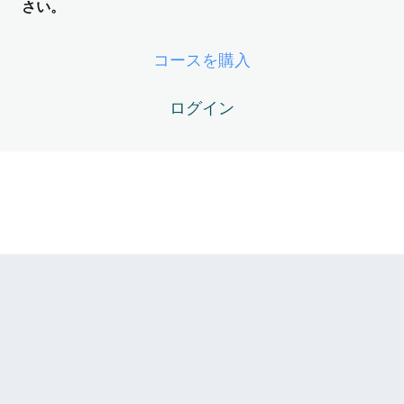
さい。
骨格LV4-4 – インプット学習でのチャンク＆リライトの仕
方 （方法論）
コースを購入
ログイン