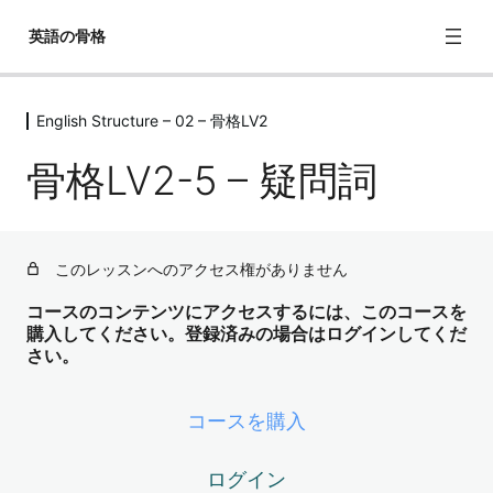
英語の骨格
English Structure – 02 – 骨格LV2
English Structure – 02 – 骨格LV1
6レッスン
骨格LV2-5 – 疑問詞
English Structure – 02 – 骨格LV2
骨格LV2-1 – be動詞的な動詞に慣れる
このレッスンへのアクセス権がありません
骨格LV2-2 – be動詞＋一般動詞（進行形）
コースのコンテンツにアクセスするには、このコースを
骨格LV2-3 – be going to
購入してください。登録済みの場合はログインしてくだ
さい。
骨格LV2-4 – 主語を増やす
骨格LV2-5 – 疑問詞
コースを購入
骨格LV2-6 – 助動詞的なものに慣れる
ログイン