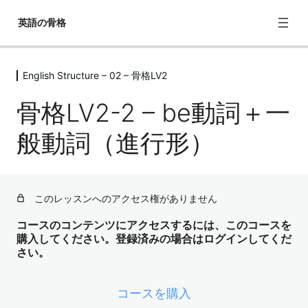
英語の骨格
English Structure – 02 – 骨格LV2
English Structure – 02 – 骨格LV1
6レッスン
骨格LV2-2 – be動詞＋一
English Structure – 02 – 骨格LV2
般動詞（進行形）
骨格LV2-1 – be動詞的な動詞に慣れる
骨格LV2-2 – be動詞＋一般動詞（進行形）
このレッスンへのアクセス権がありません
骨格LV2-3 – be going to
コースのコンテンツにアクセスするには、このコースを
骨格LV2-4 – 主語を増やす
購入してください。登録済みの場合はログインしてくだ
さい。
骨格LV2-5 – 疑問詞
骨格LV2-6 – 助動詞的なものに慣れる
コースを購入