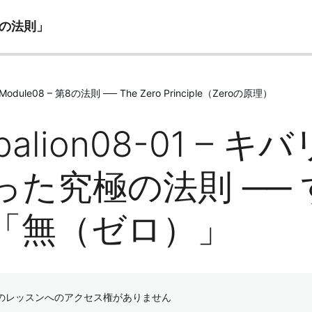
1の法則」
n Module08 – 第8の法則 ── The Zero Principle（Zeroの原理）
balion08-01 
った究極の法則 ──
「無（ゼロ）」
のレッスンへのアクセス権がありません