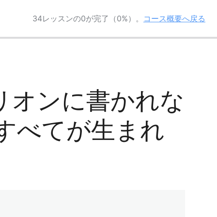
34レッスンの0が完了（0%）。
コース概要へ戻る
– キバリオンに書かれな
 すべてが生まれ