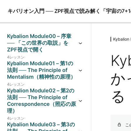
キバリオン入門 ── ZPF視点で読み解く「宇宙の7+
Kybalion Module00 – 序章
Kybalio
── 「この世界の取説」を
ZPF視点で開く
Ky
4レッスン
Kybalion Module01 – 第1の
法則 ── The Principle of
か
Mentalism（精神性の原理）
4レッスン
る
Kybalion Module02 – 第2の
法則 ── The Principle of
Correspondence（照応の原
理）
4レッスン
Kybalion Module03 – 第3の
こ