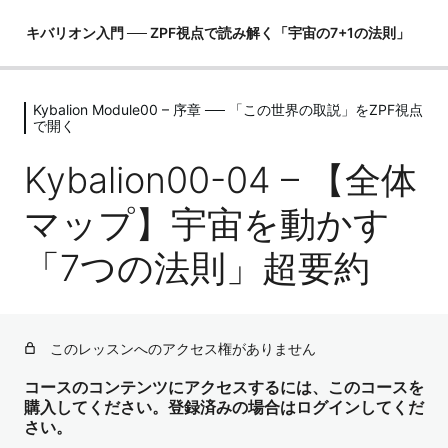
キバリオン入門 ── ZPF視点で読み解く「宇宙の7+1の法則」
Kybalion Module00 – 序章 ── 「この世界の取説」をZPF視点
Kybalion Module00 – 序章 ── 「この
で開く
世界の取説」をZPF視点で開く
Kybalion00-04 – 【全体
Kybalion00-01 – キバリオンとは何か？ ── なぜ「引き寄
せ」はバグるのか
マップ】宇宙を動かす
Kybalion00-02 – 思考ではなく「在り方（Being）」で共鳴
「7つの法則」超要約
する
Kybalion00-03 – ZPFとZの定義 ── 意識の3層構造（Z・
I・Me）のおさらい
このレッスンへのアクセス権がありません
Kybalion00-04 – 【全体マップ】宇宙を動かす「7つの法
則」超要約
コースのコンテンツにアクセスするには、このコースを
Kybalion Module01 – 第1の法則 ──
購入してください。登録済みの場合はログインしてくだ
さい。
The Principle of Mentalism（精神性の