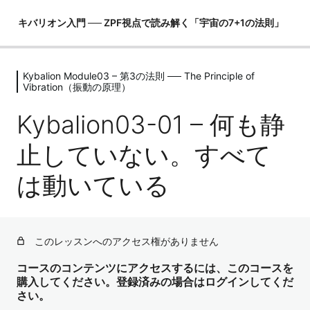
キバリオン入門 ── ZPF視点で読み解く「宇宙の7+1の法則」
Kybalion Module03 – 第3の法則 ── The Principle of
Kybalion Module00 – 序章 ── 「この
Vibration（振動の原理）
世界の取説」をZPF視点で開く
Kybalion03-01 – 何も静
4レッスン
Kybalion Module01 – 第1の法則 ──
止していない。すべて
The Principle of Mentalism（精神性の
原理）
は動いている
4レッスン
Kybalion Module02 – 第2の法則 ──
The Principle of Correspondence（照
応の原理）
このレッスンへのアクセス権がありません
4レッスン
コースのコンテンツにアクセスするには、このコースを
Kybalion Module03 – 第3の法則 ──
購入してください。登録済みの場合はログインしてくだ
The Principle of Vibration（振動の原
さい。