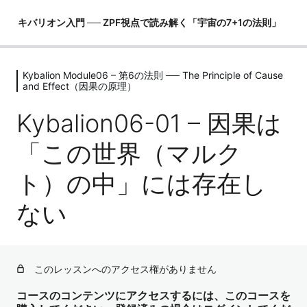
キバリオン入門 ── ZPF視点で読み解く「宇宙の7+1の法則」
Kybalion Module06 – 第6の法則 ── The Principle of Cause
Kybalion Module00 – 序章 ── 「この
and Effect（因果の原理）
世界の取説」をZPF視点で開く
Kybalion06-01 – 因果は
4レッスン
Kybalion Module01 – 第1の法則 ──
「この世界（マルク
The Principle of Mentalism（精神性の
原理）
ト）の中」には存在し
4レッスン
Kybalion Module02 – 第2の法則 ──
ない
The Principle of Correspondence（照
応の原理）
4レッスン
このレッスンへのアクセス権がありません
Kybalion Module03 – 第3の法則 ──
The Principle of Vibration（振動の原
コースのコンテンツにアクセスするには、このコースを