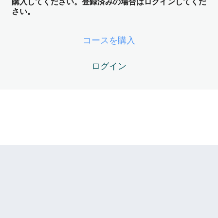
購入してください。登録済みの場合はログインしてくだ
理）
さい。
4レッスン
Kybalion Module04 – 第4の法則 ──
コースを購入
The Principle of Polarity（極性の原
理）
ログイン
4レッスン
Kybalion Module05 – 第5の法則 ──
The Principle of Rhythm（リズムの原
理）
3レッスン
Kybalion Module06 – 第6の法則 ──
The Principle of Cause and
Effect（因果の原理）
Kybalion06-01 – 因果は「この世界（マルクト）の中」に
は存在しない
Kybalion06-02 – 「行動」は原因ではなく、レンダリング
された「結果」である