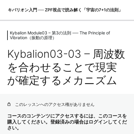
キバリオン入門 ── ZPF視点で読み解く「宇宙の7+1の法則」
Kybalion Module03 – 第3の法則 ── The Principle of
Kybalion Module00 – 序章 ── 「この
Vibration（振動の原理）
世界の取説」をZPF視点で開く
Kybalion03-03 – 周波数
4レッスン
Kybalion Module01 – 第1の法則 ──
を合わせることで現実
The Principle of Mentalism（精神性の
原理）
が確定するメカニズム
4レッスン
Kybalion Module02 – 第2の法則 ──
The Principle of Correspondence（照
応の原理）
このレッスンへのアクセス権がありません
4レッスン
コースのコンテンツにアクセスするには、このコースを
Kybalion Module03 – 第3の法則 ──
購入してください。登録済みの場合はログインしてくだ
The Principle of Vibration（振動の原
さい。