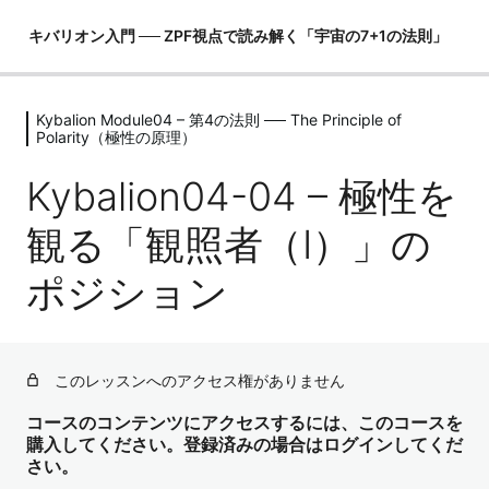
キバリオン入門 ── ZPF視点で読み解く「宇宙の7+1の法則」
Kybalion Module04 – 第4の法則 ── The Principle of
Kybalion Module00 – 序章 ── 「この
Polarity（極性の原理）
世界の取説」をZPF視点で開く
Kybalion04-04 – 極性を
4レッスン
Kybalion Module01 – 第1の法則 ──
観る「観照者（I）」の
The Principle of Mentalism（精神性の
原理）
ポジション
4レッスン
Kybalion Module02 – 第2の法則 ──
The Principle of Correspondence（照
応の原理）
このレッスンへのアクセス権がありません
4レッスン
コースのコンテンツにアクセスするには、このコースを
Kybalion Module03 – 第3の法則 ──
購入してください。登録済みの場合はログインしてくだ
The Principle of Vibration（振動の原
さい。