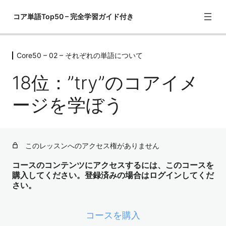
コア単語Top50 – 完全学習ガイド付き
Core50 – 02 – それぞれの単語について
Core50 – 01 – この教材の勉強の仕方
1レッスン
18位：”try”のコアイメ
Core50 – 02 – それぞれの単語につい
て
ージを学ぼう
1位："have"のコアイメージを学ぼう
2位："get"のコアイメージを学ぼう
このレッスンへのアクセス権がありません
3位："go"のコアイメージを学ぼう
コースのコンテンツにアクセスするには、このコースを
購入してください。登録済みの場合はログインしてくだ
4位："come"のコアイメージを学ぼう
さい。
5位："know"のコアイメージを学ぼう
コースを購入
6位："think", "guess", "suppose", "believe"のコアイメー