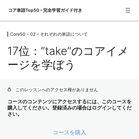
コア単語Top50 – 完全学習ガイド付き
Core50 – 02 – それぞれの単語について
Core50 – 01 – この教材の勉強の仕方
1レッスン
17位：”take”のコアイメ
Core50 – 02 – それぞれの単語につい
て
ージを学ぼう
1位："have"のコアイメージを学ぼう
2位："get"のコアイメージを学ぼう
このレッスンへのアクセス権がありません
3位："go"のコアイメージを学ぼう
コースのコンテンツにアクセスするには、このコースを
購入してください。登録済みの場合はログインしてくだ
4位："come"のコアイメージを学ぼう
さい。
5位："know"のコアイメージを学ぼう
コースを購入
6位："think", "guess", "suppose", "believe"のコアイメー