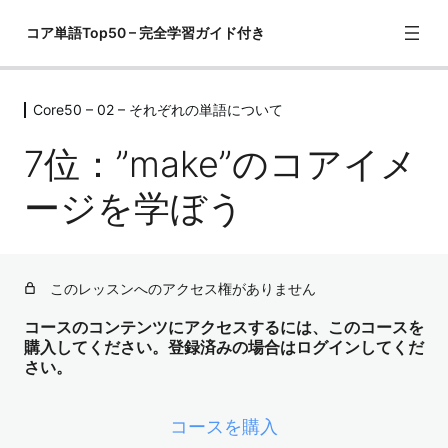
コア単語Top50 – 完全学習ガイド付き
Core50 – 02 – それぞれの単語について
Core50 – 01 – この教材の勉強の仕方
1レッスン
7位：”make”のコアイメ
Core50 – 02 – それぞれの単語につい
て
ージを学ぼう
1位："have"のコアイメージを学ぼう
2位："get"のコアイメージを学ぼう
このレッスンへのアクセス権がありません
3位："go"のコアイメージを学ぼう
コースのコンテンツにアクセスするには、このコースを
購入してください。登録済みの場合はログインしてくだ
4位："come"のコアイメージを学ぼう
さい。
5位："know"のコアイメージを学ぼう
コースを購入
6位："think", "guess", "suppose", "believe"のコアイメー