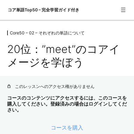
コア単語Top50 – 完全学習ガイド付き
Core50 – 02 – それぞれの単語について
Core50 – 01 – この教材の勉強の仕方
1レッスン
20位：”meet”のコアイ
Core50 – 02 – それぞれの単語につい
て
メージを学ぼう
1位："have"のコアイメージを学ぼう
2位："get"のコアイメージを学ぼう
このレッスンへのアクセス権がありません
3位："go"のコアイメージを学ぼう
コースのコンテンツにアクセスするには、このコースを
購入してください。登録済みの場合はログインしてくだ
4位："come"のコアイメージを学ぼう
さい。
5位："know"のコアイメージを学ぼう
コースを購入
6位："think", "guess", "suppose", "believe"のコアイメー