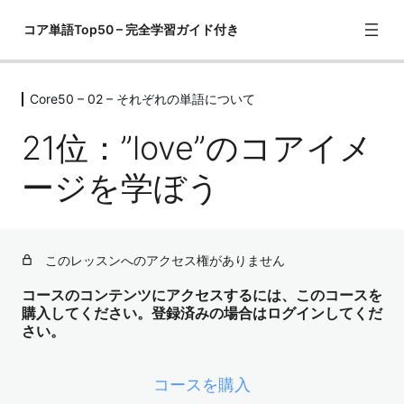
コア単語Top50 – 完全学習ガイド付き
Core50 – 02 – それぞれの単語について
Core50 – 01 – この教材の勉強の仕方
1レッスン
21位：”love”のコアイメ
Core50 – 02 – それぞれの単語につい
て
ージを学ぼう
1位："have"のコアイメージを学ぼう
2位："get"のコアイメージを学ぼう
このレッスンへのアクセス権がありません
3位："go"のコアイメージを学ぼう
コースのコンテンツにアクセスするには、このコースを
購入してください。登録済みの場合はログインしてくだ
4位："come"のコアイメージを学ぼう
さい。
5位："know"のコアイメージを学ぼう
コースを購入
6位："think", "guess", "suppose", "believe"のコアイメー