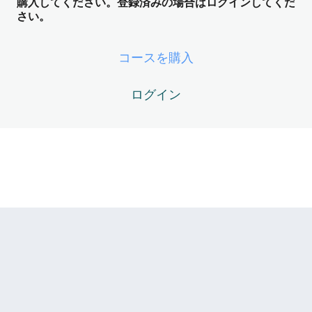
購入してください。登録済みの場合はログインしてくだ
5レッスン
さい。
Magnum Opus Module04 – アーキタ
イプと魂の設計図 ── DoingとBeingの
コースを購入
照応
5レッスン
ログイン
Magnum Opus Module05 – ニグレド
（黒化） ── Fornix（内なる炉）と観
念の焼却
5レッスン
Magnum Opus Module06 – エサウ現
象 ── ZPFからの最終確認テスト
6レッスン
Magnum Opus Module07 – アルベド
（白化） ── Athanor（沈黙の炉）と再
構築
Magnum Opus07-01 – アルベドとは？ ── 焼け跡に訪れ
る「Now Loading」の空白期間