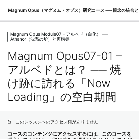
Magnum Opus（マグヌム・オプス）研究コース ── 観念の統合
Magnum Opus Module07 – アルベド（白化） ──
Magnum Opus Module00 – 錬金術研
Athanor（沈黙の炉）と再構築
究室への招待 ── このコースの歩き方
Magnum Opus07-01 –
1レッスン
Magnum Opus Module01 -錬金術の地
アルベドとは？ ── 焼
図 ── 現実生成の仕組みと「偉大なる
業」
け跡に訪れる「Now
6レッスン
Magnum Opus Module02 -マルクト
Loading」の空白期間
の謎 ── Zが創った「有限の夢」
5レッスン
Magnum Opus Module03 – 観念マト
このレッスンへのアクセス権がありません
リクスの解剖 ── あなたを縛るコード
の正体
コースのコンテンツにアクセスするには、このコースを