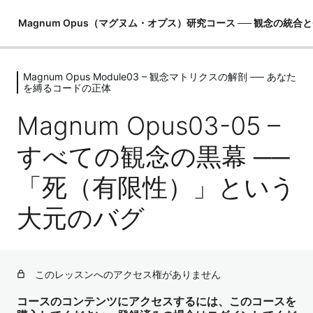
Magnum Opus（マグヌム・オプス）研究コース ── 観念の統合
Magnum Opus Module03 – 観念マトリクスの解剖 ── あなた
Magnum Opus Module00 – 錬金術研
を縛るコードの正体
究室への招待 ── このコースの歩き方
Magnum Opus03-05 –
1レッスン
Magnum Opus Module01 -錬金術の地
すべての観念の黒幕 ──
図 ── 現実生成の仕組みと「偉大なる
業」
「死（有限性）」という
6レッスン
Magnum Opus Module02 -マルクト
大元のバグ
の謎 ── Zが創った「有限の夢」
5レッスン
Magnum Opus Module03 – 観念マト
このレッスンへのアクセス権がありません
リクスの解剖 ── あなたを縛るコード
の正体
コースのコンテンツにアクセスするには、このコースを