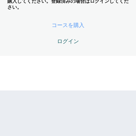
購入してください。登録済みの場合はログインしてくだ
さい。
Magnum Opus03-01 – 観念の3階層（サイバイマン〜アル
コン〜デミウルゴス級）
コースを購入
Magnum Opus03-02 – 全人類のOSを支配する「6大観念
マトリクス」とは
ログイン
Magnum Opus03-03 – 価値と能力の観念（「結果を出さ
ないと愛されない」の罠）
Magnum Opus03-04 – 安全と正義の観念（「コントロー
ルしなければ崩壊する」の罠）
Magnum Opus03-05 – すべての観念の黒幕 ── 「死（有
限性）」という大元のバグ
Magnum Opus Module04 – アーキタ
イプと魂の設計図 ── DoingとBeingの
照応
5レッスン
Magnum Opus Module05 – ニグレド
（黒化） ── Fornix（内なる炉）と観