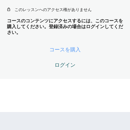
リクスの解剖 ── あなたを縛るコード
このレッスンへのアクセス権がありません
の正体
5レッスン
コースのコンテンツにアクセスするには、このコースを
Magnum Opus Module04 – アーキタ
購入してください。登録済みの場合はログインしてくだ
さい。
イプと魂の設計図 ── DoingとBeingの
照応
コースを購入
5レッスン
Magnum Opus Module05 – ニグレド
（黒化） ── Fornix（内なる炉）と観
ログイン
念の焼却
5レッスン
Magnum Opus Module06 – エサウ現
象 ── ZPFからの最終確認テスト
6レッスン
Magnum Opus Module07 – アルベド
（白化） ── Athanor（沈黙の炉）と再
構築