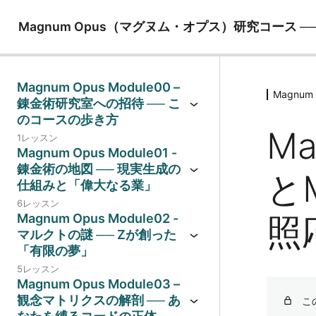
Magnum Opus（マグヌム・オプス）研究コース 
Magnum Opus Module00 –
Magnum
錬金術研究室への招待 ── こ
のコースの歩き方
Ma
1レッスン
Magnum Opus Module01 -
錬金術の地図 ── 現実生成の
とM
仕組みと「偉大なる業」
6レッスン
照
Magnum Opus Module02 -
マルクトの謎 ── Zが創った
「有限の夢」
5レッスン
Magnum Opus Module03 –
観念マトリクスの解剖 ── あ
こ