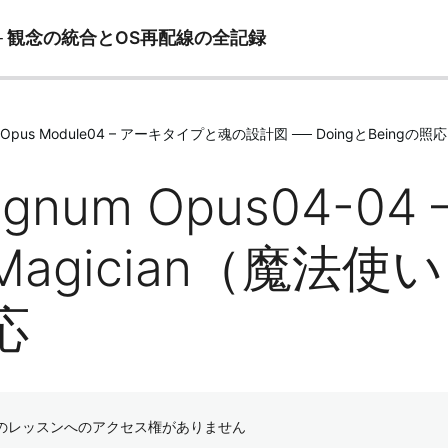
── 観念の統合とOS再配線の全記録
 Opus Module04 – アーキタイプと魂の設計図 ── DoingとBeingの照応
gnum Opus04-04
agician（魔法使い）
応
のレッスンへのアクセス権がありません