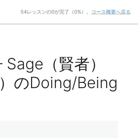
54レッスンの0が完了（0%）。
コース概要へ戻る
 – Sage（賢者）
のDoing/Being