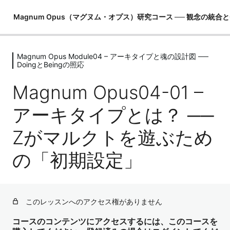
Magnum Opus（マグヌム・オプス）研究コース ── 観念の統合
Magnum Opus Module04 – アーキタイプと魂の設計図 ──
Magnum Opus Module00 – 錬金術研
DoingとBeingの照応
究室への招待 ── このコースの歩き方
Magnum Opus04-01 –
1レッスン
Magnum Opus Module01 -錬金術の地
アーキタイプとは？ ──
図 ── 現実生成の仕組みと「偉大なる
業」
Zがマルクトを遊ぶため
6レッスン
Magnum Opus Module02 -マルクト
の「初期設定」
の謎 ── Zが創った「有限の夢」
5レッスン
Magnum Opus Module03 – 観念マト
このレッスンへのアクセス権がありません
リクスの解剖 ── あなたを縛るコード
の正体
コースのコンテンツにアクセスするには、このコースを