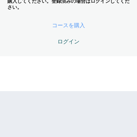
購入してください。登録済みの場合はログインしてくだ
5レッスン
さい。
Magnum Opus Module04 – アーキタ
イプと魂の設計図 ── DoingとBeingの
コースを購入
照応
Magnum Opus04-01 – アーキタイプとは？ ── Zがマル
ログイン
クトを遊ぶための「初期設定」
Magnum Opus04-02 – Hero（英雄）とOutlaw（破壊者）
のDoing/Being照応
Magnum Opus04-03 – Caregiver（援助者）とRuler（支
配者）のDoing/Being照応
Magnum Opus04-04 – Sage（賢者）とMagician（魔法使
い）のDoing/Being照応
Magnum Opus04-05 – アーキタイプを超える ── どの設
定にも固定されないZeroの視座へ
Magnum Opus Module05 – ニグレド
（黒化） ── Fornix（内なる炉）と観