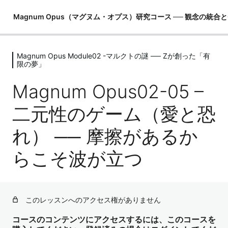
Magnum Opus（マグヌム・オプス）研究コース ── 観念の統合
Magnum Opus Module02 -マルクトの謎 ── Zが創った「有
Magnum Opus Module00 – 錬金術研
限の夢」
究室への招待 ── このコースの歩き方
Magnum Opus02-05 –
1レッスン
Magnum Opus Module01 -錬金術の地
二元性のゲーム（愛と恐
図 ── 現実生成の仕組みと「偉大なる
業」
れ） ── 摩擦があるか
6レッスン
Magnum Opus Module02 -マルクト
らこそ波が立つ
の謎 ── Zが創った「有限の夢」
Magnum Opus02-01 – マルクトとは何か？ ── 無限のZが
「自分を体験する」ためのVR空間
このレッスンへのアクセス権がありません
Magnum Opus02-02 – なぜ「死」「時間」「欠乏」が存
コースのコンテンツにアクセスするには、このコースを
在するのか？ ── 有限というゲーム設定