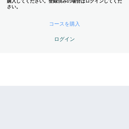
購入してください。登録済みの場合はログインしてくだ
さい。
Magnum Opus02-03 – 「私が現実を変える」という錯覚
── 受動意識仮説とレンダリングの真実
コースを購入
Magnum Opus02-04 – 時間の非直線性 ── 過去も未来も
「今」再観測されている
ログイン
Magnum Opus02-05 – 二元性のゲーム（愛と恐れ） ──
摩擦があるからこそ波が立つ
Magnum Opus Module03 – 観念マト
リクスの解剖 ── あなたを縛るコード
の正体
5レッスン
Magnum Opus Module04 – アーキタ
イプと魂の設計図 ── DoingとBeingの
照応
5レッスン
Magnum Opus Module05 – ニグレド
（黒化） ── Fornix（内なる炉）と観