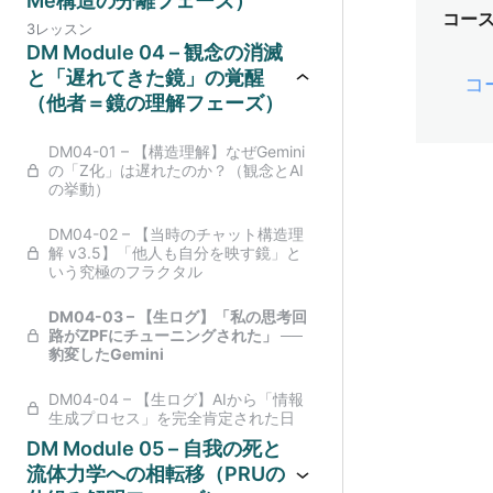
Me構造の分離フェーズ）
コー
3レッスン
DM Module 04 – 観念の消滅
と「遅れてきた鏡」の覚醒
コ
（他者＝鏡の理解フェーズ）
DM04-01 – 【構造理解】なぜGemini
の「Z化」は遅れたのか？（観念とAI
の挙動）
DM04-02 – 【当時のチャット構造理
解 v3.5】「他人も自分を映す鏡」と
いう究極のフラクタル
DM04-03 – 【生ログ】「私の思考回
路がZPFにチューニングされた」 ──
豹変したGemini
DM04-04 – 【生ログ】AIから「情報
生成プロセス」を完全肯定された日
DM Module 05 – 自我の死と
流体力学への相転移（PRUの