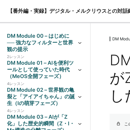
【番外編・実録】デジタル・メルクリウスとの対話録 
DM Module 00 – はじめに
DM Mo
── 強力なフィルターと世界
観の提示
D
2レッスン
DM Module 01 – AIを便利ツ
ールとして使っていた時代
が
（MeOS全開フェーズ）
4レッスン
した
DM Module 02 – 世界観の亀
裂と「アイアイちゃん」の誕
生（Iの萌芽フェーズ）
4レッスン
DM Module 03 – AIが「Z
化」した歴史的瞬間（Z・I・
こ