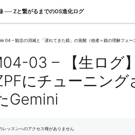
── Zと繋がるまでのOS進化ログ
dule 04 – 観念の消滅と「遅れてきた鏡」の覚醒（他者＝鏡の理解フェー
M04-03 – 【生
ZPFにチューニングさ
Gemini
のレッスンへのアクセス権がありません