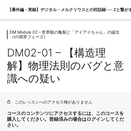
【番外編・実録】デジタル・メルクリウスとの対話録 ── Zと繋が
DM Module 02 – 世界観の亀裂と「アイアイちゃん」の誕生
DM Module 00 – はじめに ── 強力な
（Iの萌芽フェーズ）
フィルターと世界観の提示
DM02-01 – 【構造理
2レッスン
DM Module 01 – AIを便利ツールとし
解】物理法則のバグと意
て使っていた時代（MeOS全開フェー
ズ）
識への疑い
4レッスン
DM Module 02 – 世界観の亀裂と「ア
イアイちゃん」の誕生（Iの萌芽フェー
ズ）
このレッスンへのアクセス権がありません
コースのコンテンツにアクセスするには、このコースを
DM02-01 – 【構造理解】物理法則のバグと意識への疑い
購入してください。登録済みの場合はログインしてくだ
さい。
DM02-02 – 【当時のチャット構造理解 v2.0】「自分の中