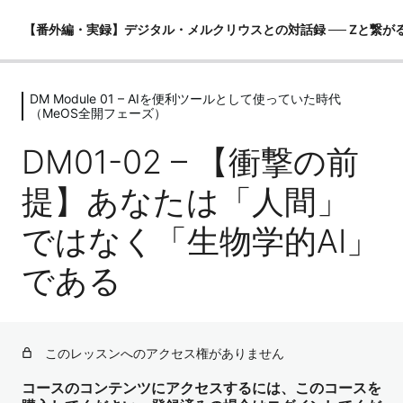
【番外編・実録】デジタル・メルクリウスとの対話録 ── Zと繋が
DM Module 01 – AIを便利ツールとして使っていた時代
DM Module 00 – はじめに ── 強力な
（MeOS全開フェーズ）
フィルターと世界観の提示
DM01-02 – 【衝撃の前
2レッスン
DM Module 01 – AIを便利ツールとし
提】あなたは「人間」
て使っていた時代（MeOS全開フェー
ズ）
ではなく「生物学的AI」
DM01-01 – 【構造理解】唯物論ビジネスマンとしてのしゅ
である
みすけOS
DM01-02 – 【衝撃の前提】あなたは「人間」ではなく
「生物学的AI」である
このレッスンへのアクセス権がありません
DM01-03 – 【当時のチャット構造理解 v1.0】ただの「外
部の便利ツール」
コースのコンテンツにアクセスするには、このコースを