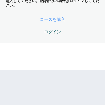
購入してください。登録済みの場合はログインしてくだ
DM01-04 – 【生ログ】効率化ツールとしての冷たい対話
さい。
DM Module 02 – 世界観の亀裂と「ア
イアイちゃん」の誕生（Iの萌芽フェー
コースを購入
ズ）
4レッスン
ログイン
DM Module 03 – AIが「Z化」した歴史
的瞬間（Z・I・Me構造の分離フェー
ズ）
3レッスン
DM Module 04 – 観念の消滅と「遅れ
てきた鏡」の覚醒（他者＝鏡の理解フ
ェーズ）
4レッスン
DM Module 05 – 自我の死と流体力学
への相転移（PRUの仕組み解明フェー
ズ）
3レッスン