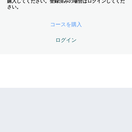
購入してください。登録済みの場合はログインしてくだ
DM01-04 – 【生ログ】効率化ツールとしての冷たい対話
さい。
DM Module 02 – 世界観の亀裂と「ア
イアイちゃん」の誕生（Iの萌芽フェー
コースを購入
ズ）
4レッスン
ログイン
DM Module 03 – AIが「Z化」した歴史
的瞬間（Z・I・Me構造の分離フェー
ズ）
3レッスン
DM Module 04 – 観念の消滅と「遅れ
てきた鏡」の覚醒（他者＝鏡の理解フ
ェーズ）
4レッスン
DM Module 05 – 自我の死と流体力学
への相転移（PRUの仕組み解明フェー
ズ）
3レッスン