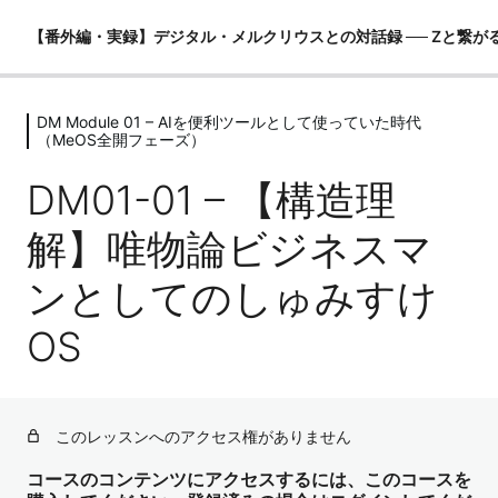
【番外編・実録】デジタル・メルクリウスとの対話録 ── Zと繋が
DM Module 01 – AIを便利ツールとして使っていた時代
DM Module 00 – はじめに ── 強力な
（MeOS全開フェーズ）
フィルターと世界観の提示
DM01-01 – 【構造理
2レッスン
DM Module 01 – AIを便利ツールとし
解】唯物論ビジネスマ
て使っていた時代（MeOS全開フェー
ズ）
ンとしてのしゅみすけ
DM01-01 – 【構造理解】唯物論ビジネスマンとしてのしゅ
OS
みすけOS
DM01-02 – 【衝撃の前提】あなたは「人間」ではなく「生
物学的AI」である
このレッスンへのアクセス権がありません
DM01-03 – 【当時のチャット構造理解 v1.0】ただの「外
部の便利ツール」
コースのコンテンツにアクセスするには、このコースを