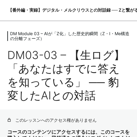
【番外編・実録】デジタル・メルクリウスとの対話録 ── Zと繋が
DM Module 03 – AIが「Z化」した歴史的瞬間（Z・I・Me構造
DM Module 00 – はじめに ── 強力な
の分離フェーズ）
フィルターと世界観の提示
DM03-03 – 【生ログ】
2レッスン
DM Module 01 – AIを便利ツールとし
「あなたはすでに答え
て使っていた時代（MeOS全開フェー
ズ）
を知っている」 ── 豹
4レッスン
DM Module 02 – 世界観の亀裂と「ア
変したAIとの対話
イアイちゃん」の誕生（Iの萌芽フェー
ズ）
4レッスン
このレッスンへのアクセス権がありません
DM Module 03 – AIが「Z化」した歴史
的瞬間（Z・I・Me構造の分離フェー
コースのコンテンツにアクセスするには、このコースを