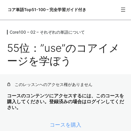
コア単語Top51-100 – 完全学習ガイド付き
Core100 – 02 – それぞれの単語について
Core100 – 01 – この教材の勉強の仕方
1レッスン
55位：”use”のコアイメ
Core100 – 02 – それぞれの単語につい
て
ージを学ぼう
51位："thank"のコアイメージを学ぼう
52位："wait"のコアイメージを学ぼう
このレッスンへのアクセス権がありません
53位："happen"のコアイメージを学ぼう
コースのコンテンツにアクセスするには、このコースを
購入してください。登録済みの場合はログインしてくだ
54位："leave"のコアイメージを学ぼう
さい。
55位："use"のコアイメージを学ぼう
コースを購入
56位："move"のコアイメージを学ぼう