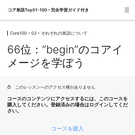
コア単語Top51-100 – 完全学習ガイド付き
Core100 – 02 – それぞれの単語について
Core100 – 01 – この教材の勉強の仕方
1レッスン
66位：”begin”のコアイ
Core100 – 02 – それぞれの単語につい
て
メージを学ぼう
51位："thank"のコアイメージを学ぼう
52位："wait"のコアイメージを学ぼう
このレッスンへのアクセス権がありません
53位："happen"のコアイメージを学ぼう
コースのコンテンツにアクセスするには、このコースを
購入してください。登録済みの場合はログインしてくだ
54位："leave"のコアイメージを学ぼう
さい。
55位："use"のコアイメージを学ぼう
コースを購入
56位："move"のコアイメージを学ぼう