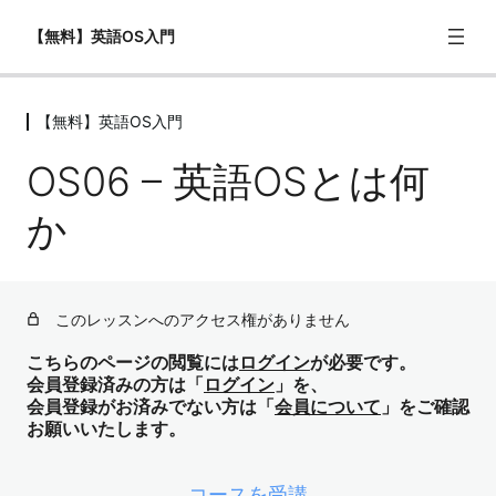
【無料】英語OS入門
【無料】英語OS入門
【無料】英語OS入門
OS06 – 英語OSとは何
OS01 – ようこそ！beyondZ Englishの「英語OS入門」
へ！
か
OS02 – 1500時間勉強しても話せない理由
OS03 – 英語は遠い言語だった
このレッスンへのアクセス権がありません
OS04 – 英語が苦手なのではない（OSの不一致）
こちらのページの閲覧には
ログイン
が必要です。
OS05 – 日本語OSとは何か
会員登録済みの方は「
ログイン
」を、
会員登録がお済みでない方は「
会員について
」をご確認
OS06 – 英語OSとは何か
お願いいたします。
OS07 – 英語学習の全体マップ（次のステップへ）
コースを受講