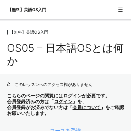
【無料】英語OS入門
【無料】英語OS入門
【無料】英語OS入門
OS05 – 日本語OSとは何
OS01 – ようこそ！beyondZ Englishの「英語OS入門」
へ！
か
OS02 – 1500時間勉強しても話せない理由
OS03 – 英語は遠い言語だった
このレッスンへのアクセス権がありません
OS04 – 英語が苦手なのではない（OSの不一致）
こちらのページの閲覧には
ログイン
が必要です。
OS05 – 日本語OSとは何か
会員登録済みの方は「
ログイン
」を、
会員登録がお済みでない方は「
会員について
」をご確認
OS06 – 英語OSとは何か
お願いいたします。
OS07 – 英語学習の全体マップ（次のステップへ）
コースを受講