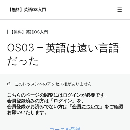
【無料】英語OS入門
【無料】英語OS入門
【無料】英語OS入門
OS03 – 英語は遠い言語
OS01 – ようこそ！beyondZ Englishの「英語OS入門」
へ！
だった
OS02 – 1500時間勉強しても話せない理由
OS03 – 英語は遠い言語だった
このレッスンへのアクセス権がありません
OS04 – 英語が苦手なのではない（OSの不一致）
こちらのページの閲覧には
ログイン
が必要です。
OS05 – 日本語OSとは何か
会員登録済みの方は「
ログイン
」を、
会員登録がお済みでない方は「
会員について
」をご確認
OS06 – 英語OSとは何か
お願いいたします。
OS07 – 英語学習の全体マップ（次のステップへ）
コースを受講