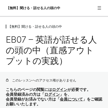
【無料】聞ける・話せる人の頭の中
【無料】聞ける・話せる人の頭の中
【無料】聞ける・話せる人の頭の中
EB07 – 英語が話せる人
EB01 – 聞けるとはどういうことか
の頭の中（直感アウト
EB02 – シャドーイングの罠と「意図的清聴」
プットの実践）
EB03 – 予測文法とは何か（骨格とコア単語で先読みする）
EB04 – アウトプットの正体（瞬間英作文の限界）
EB05 – 場面思考（日本語を完成させず、映像を置く）
このレッスンへのアクセス権がありません
EB06 – リライトという最強の練習法（お手本を書き換え
こちらのページの閲覧には
ログイン
が必要です。
る）
会員登録済みの方は「
ログイン
」を、
会員登録がお済みでない方は「
会員について
」をご確認
EB07 – 英語が話せる人の頭の中（直感アウトプットの実
お願いいたします。
践）