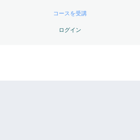
EB08 – 独習ロードマップ（あなたの英語OSを完全起動さ
コースを受講
せるために）
ログイン