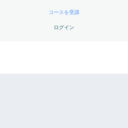
EB08 – 独習ロードマップ（あなたの英語OSを完全起動さ
コースを受講
せるために）
ログイン