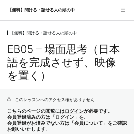
【無料】聞ける・話せる人の頭の中
【無料】聞ける・話せる人の頭の中
【無料】聞ける・話せる人の頭の中
EB05 – 場面思考（日本
EB01 – 聞けるとはどういうことか
語を完成させず、映像
EB02 – シャドーイングの罠と「意図的清聴」
を置く）
EB03 – 予測文法とは何か（骨格とコア単語で先読みする）
EB04 – アウトプットの正体（瞬間英作文の限界）
EB05 – 場面思考（日本語を完成させず、映像を置く）
このレッスンへのアクセス権がありません
EB06 – リライトという最強の練習法（お手本を書き換え
こちらのページの閲覧には
ログイン
が必要です。
る）
会員登録済みの方は「
ログイン
」を、
会員登録がお済みでない方は「
会員について
」をご確認
EB07 – 英語が話せる人の頭の中（直感アウトプットの実
お願いいたします。
践）