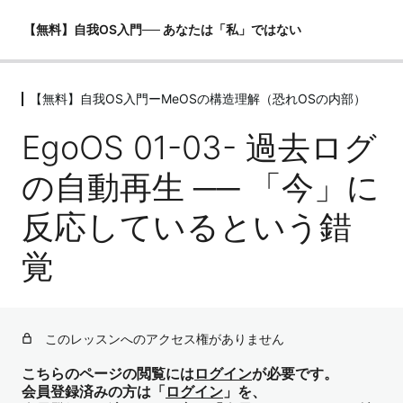
【無料】自我OS入門── あなたは「私」ではない
【無料】自我OS入門ーMeOSの構造理解（恐れOSの内部）
【無料】自我OS入門ーMeOSの構造理
解（恐れOSの内部）
EgoOS 01-03- 過去ログ
EgoOS 01-01 – あなたは「私」ではない ── 自我は自動プ
の自動再生 ── 「今」に
ログラム（OS）である
反応しているという錯
EgoOS 01-02 – 意識の三層構造（Z・I・Me） ── 誰が現
実を見ているのか？
覚
EgoOS 01-03- 過去ログの自動再生 ── 「今」に反応して
いるという錯覚
EgoOS 01-04 – 比較・羞恥・誇示OSのメカニズム ── な
このレッスンへのアクセス権がありません
ぜいつも疲れるのか？
こちらのページの閲覧には
ログイン
が必要です。
EgoOS 01-05 – MeOSの主語を降りる ── 観照（I）への第
会員登録済みの方は「
ログイン
」を、
一歩