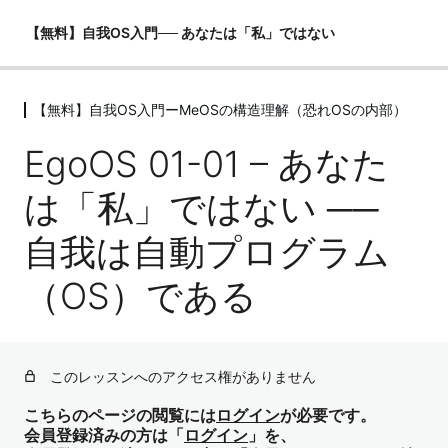
【無料】自我OS入門── あなたは「私」ではない
【無料】自我OS入門ーMeOSの構造理解（恐れOSの内部）
【無料】自我OS入門ーMeOSの構造理
解（恐れOSの内部）
EgoOS 01-01 – あなた
EgoOS 01-01 – あなたは「私」ではない ── 自我は自動プ
は「私」ではない ──
ログラム（OS）である
自我は自動プログラム
EgoOS 01-02 – 意識の三層構造（Z・I・Me） ── 誰が現
実を見ているのか？
（OS）である
EgoOS 01-03- 過去ログの自動再生 ── 「今」に反応して
いるという錯覚
EgoOS 01-04 – 比較・羞恥・誇示OSのメカニズム ── な
このレッスンへのアクセス権がありません
ぜいつも疲れるのか？
こちらのページの閲覧には
ログイン
が必要です。
EgoOS 01-05 – MeOSの主語を降りる ── 観照（I）への第
会員登録済みの方は「
ログイン
」を、
一歩