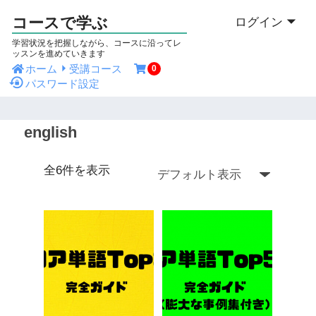
コースで学ぶ
ログイン
学習状況を把握しながら、コースに沿ってレ
ッスンを進めていきます
ホーム
受講コース
0
パスワード設定
english
全6件を表示