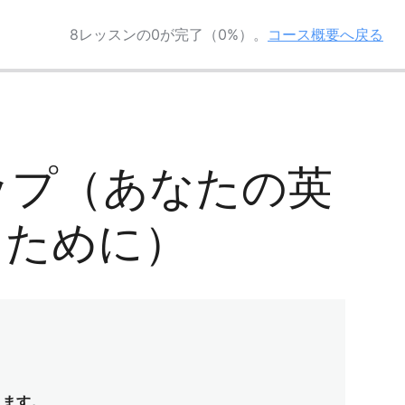
8レッスンの0が完了（0%）。
コース概要へ戻る
マップ（あなたの英
るために）
します。