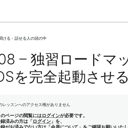
聞ける・話せる人の頭の中
B08 – 独習ロード
OSを完全起動させ
のレッスンへのアクセス権がありません
らのページの閲覧には
ログイン
が必要です。
登録済みの方は「
ログイン
」を、
登録がお済みでない方は「
会員について
」をご確認お願いいた