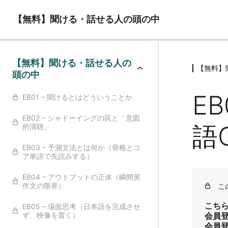
【無料】聞ける・話せる人の頭の中
【無料】聞ける・話せる人の
【無料】
頭の中
E
EB01 – 聞けるとはどういうことか
EB02 – シャドーイングの罠と「意図
語
的清聴」
EB03 – 予測文法とは何か（骨格とコ
ア単語で先読みする）
EB04 – アウトプットの正体（瞬間英
作文の限界）
こ
こち
EB05 – 場面思考（日本語を完成させ
ず、映像を置く）
会員
会員