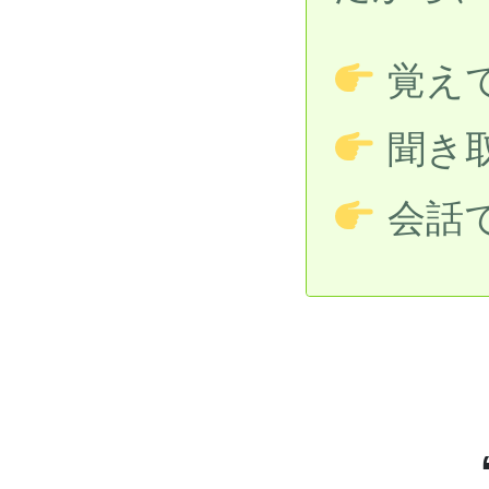
覚え
聞き
会話