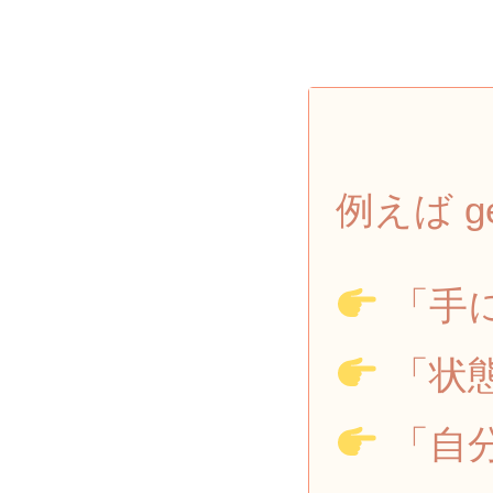
例えば g
「手
「状
「自