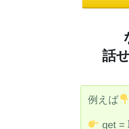
話
例えば
get 