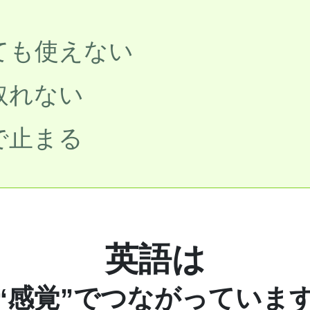
ても使えない
取れない
で止まる
英語は
“感覚”でつながっていま