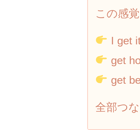
この感覚
I get i
get h
get be
全部つな